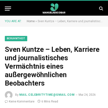
YOU ARE AT:
Home
»
Sven Kuntze – Leben, Karriere und journalistisches Vermächtnis eines außergewöhnlichen Beobachters
BERUHMTHEIT
Sven Kuntze – Leben, Karriere
und journalistisches
Vermächtnis eines
außergewöhnlichen
Beobachters
By
MAIL.CELEBRITYTIME@GMAIL.COM
Mai 24, 2026
Keine Kommentare
6 Mins Read