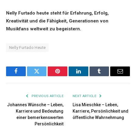
Nelly Furtado heute steht für Erfahrung, Erfolg,
Kreativität und die Fähigkeit, Generationen von
Musikfans weltweit zu begeistern.
Nelly Furtado Heute
Facebook
Twitter
Pinterest
LinkedIn
Tumblr
Email
PREVIOUS ARTICLE
NEXT ARTICLE
Johannes Wünsche – Leben,
Lisa Mieschke – Leben,
Karriere und Bedeutung
Karriere, Persönlichkeit und
einer bemerkenswerten
öffentliche Wahrnehmung
Persönlichkeit