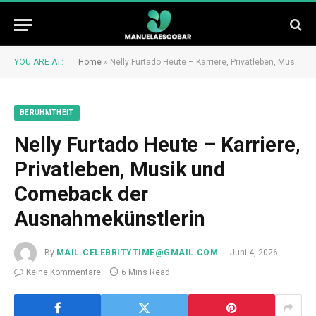
YOU ARE AT:
Home
»
Nelly Furtado Heute – Karriere, Privatleben, Musik und Comeback der Ausnahmekünstlerin
BERUHMTHEIT
Nelly Furtado Heute – Karriere,
Privatleben, Musik und
Comeback der
Ausnahmekünstlerin
By
MAIL.CELEBRITYTIME@GMAIL.COM
Juni 4, 2026
Keine Kommentare
6 Mins Read