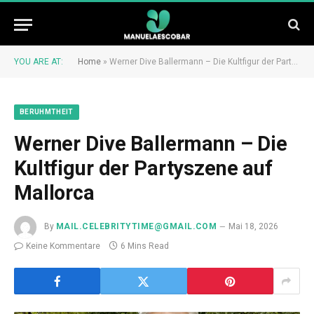
YOU ARE AT:
Home
»
Werner Dive Ballermann – Die Kultfigur der Partyszene auf Mallorca
BERUHMTHEIT
Werner Dive Ballermann – Die
Kultfigur der Partyszene auf
Mallorca
By
MAIL.CELEBRITYTIME@GMAIL.COM
Mai 18, 2026
Keine Kommentare
6 Mins Read