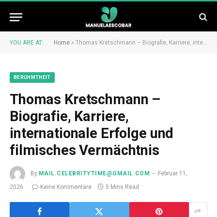
YOU ARE AT:
Home
»
Thomas Kretschmann – Biografie, Karriere, internationale Erfolge und filmisches Vermächtnis
BERUHMTHEIT
Thomas Kretschmann –
Biografie, Karriere,
internationale Erfolge und
filmisches Vermächtnis
By
MAIL.CELEBRITYTIME@GMAIL.COM
Februar 11,
2026
Keine Kommentare
5 Mins Read