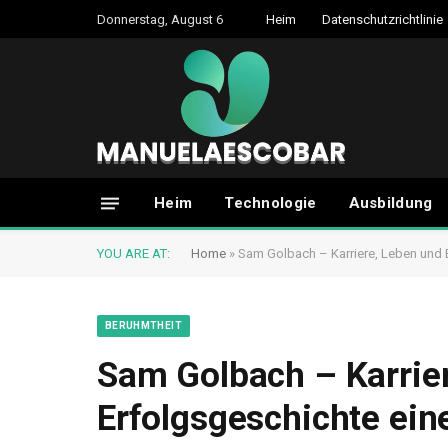
Donnerstag, August 6
Heim
Datenschutzrichtlinie
Heim
Technologie
Ausbildung
YOU ARE AT:
Home
»
Sam Golbach – Karriere, Leben und 
BERUHMTHEIT
Sam Golbach – Karrie
Erfolgsgeschichte ein