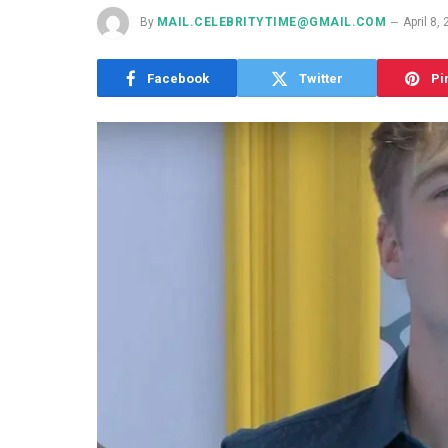
By
MAIL.CELEBRITYTIME@GMAIL.COM
April 8,
Facebook
Twitter
Pi