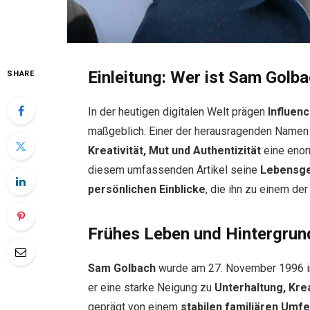
Einleitung: Wer ist Sam Golb
SHARE
In der heutigen digitalen Welt prägen
Influen
maßgeblich. Einer der herausragenden Namen 
Kreativität, Mut und Authentizität
eine enor
diesem umfassenden Artikel seine
Lebensge
persönlichen Einblicke
, die ihn zu einem de
Frühes Leben und Hintergrun
Sam Golbach
wurde am 27. November 1996 in
er eine starke Neigung zu
Unterhaltung, Krea
geprägt von einem
stabilen familiären Umfe