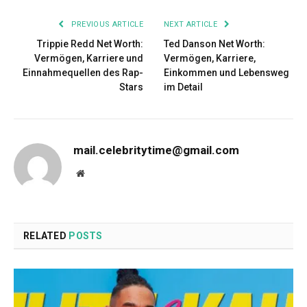
PREVIOUS ARTICLE
NEXT ARTICLE
Trippie Redd Net Worth:
Ted Danson Net Worth:
Vermögen, Karriere und
Vermögen, Karriere,
Einnahmequellen des Rap-
Einkommen und Lebensweg
Stars
im Detail
mail.celebritytime@gmail.com
Website
RELATED
POSTS