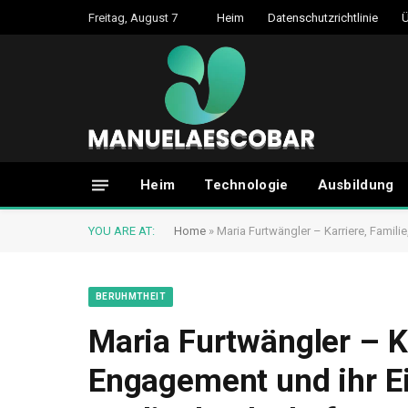
Freitag, August 7
Heim
Datenschutzrichtlinie
Ü
Heim
Technologie
Ausbildung
YOU ARE AT:
Home
»
Maria Furtwängler – Karriere, Famil
BERUHMTHEIT
Maria Furtwängler – Ka
Engagement und ihr Ei