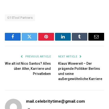
G15Tool Partners
Facebook
Twitter
Pinterest
LinkedIn
Tumblr
Email
PREVIOUS ARTICLE
NEXT ARTICLE
Wie alt ist Nico Santos? Alles
Klaus Wowereit – Der
über Alter, Karriere und
prägende Politiker Berlins
Privatleben
und seine
außergewöhnliche Karriere
mail.celebritytime@gmail.com