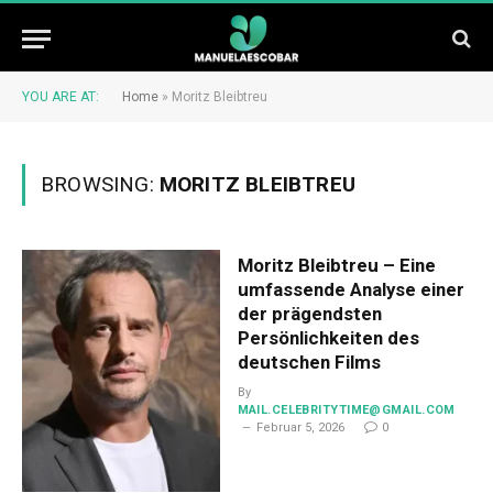
YOU ARE AT:
Home
»
Moritz Bleibtreu
BROWSING:
MORITZ BLEIBTREU
Moritz Bleibtreu – Eine
umfassende Analyse einer
der prägendsten
Persönlichkeiten des
deutschen Films
By
MAIL.CELEBRITYTIME@GMAIL.COM
Februar 5, 2026
0