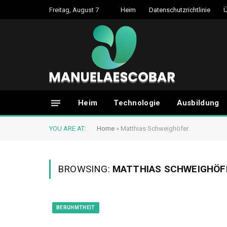
Freitag, August 7
Heim
Datenschutzrichtlinie
Ü
Heim
Technologie
Ausbildung
YOU ARE AT:
Home
»
Matthias Schweighöfer
BROWSING:
MATTHIAS SCHWEIGHÖF
BERUHMTHEIT