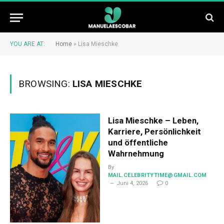
YOU ARE AT:
Home
»
Lisa Mieschke
BROWSING:
LISA MIESCHKE
Lisa Mieschke – Leben,
Karriere, Persönlichkeit
und öffentliche
Wahrnehmung
By
MAIL.CELEBRITYTIME@GMAIL.COM
Juni 4, 2026
0