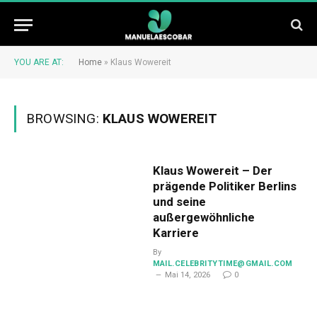
YOU ARE AT:
Home
»
Klaus Wowereit
BROWSING:
KLAUS WOWEREIT
Klaus Wowereit – Der
prägende Politiker Berlins
und seine
außergewöhnliche
Karriere
By
MAIL.CELEBRITYTIME@GMAIL.COM
Mai 14, 2026
0