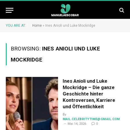
YOU ARE AT:
Home
»
Ines Anioli und Luke Mockridge
BROWSING:
INES ANIOLI UND LUKE
MOCKRIDGE
Ines Anioli und Luke
Mockridge – Die ganze
Geschichte hinter
Kontroversen, Karriere
und Öffentlichkeit
By
MAIL.CELEBRITYTIME@GMAIL.COM
Mai 14, 2026
0