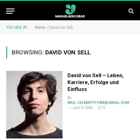
YOU ARE AT:
Home
»
David von Sell
BROWSING:
DAVID VON SELL
David von Sell – Leben,
Karriere, Erfolge und
Einfluss
By
MAIL.CELEBRITYTIME@GMAIL.COM
Juni 3, 2026
0